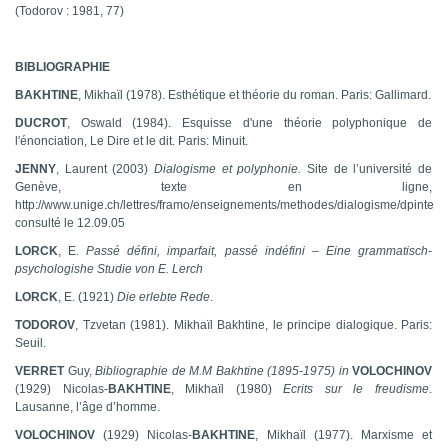
(Todorov : 1981, 77)
BIBLIOGRAPHIE
BAKHTINE
, Mikhaïl (1978).
Esthétique et théorie du roman
. Paris: Gallimard.
DUCROT
, Oswald (1984).
Esquisse d'une théorie polyphonique de
l'énonciation
,
Le Dire et le dit
. Paris: Minuit.
JENNY
, Laurent (2003)
Dialogisme et polyphonie.
Site de l’université de
Genève, texte en ligne,
http://www.unige.ch/lettres/framo/enseignements/methodes/dialogisme/dpintegr.
consulté le 12.09.05
LORCK
, E.
Passé défini, imparfait, passé indéfini – Eine grammatisch-
psychologishe Studie von E. Lerch
LORCK
, E. (1921)
Die erlebte Rede
.
TODOROV
, Tzvetan (1981).
Mikhaïl Bakhtine, le principe dialogique
. Paris:
Seuil.
VERRET
Guy,
Bibliographie de M.M Bakhtine (1895-1975)
in
VOLOCHINOV
(1929)
Nicolas-
BAKHTINE
, Mikhaïl
(1980)
Ecrits sur le freudisme
.
Lausanne, l’âge d’homme.
VOLOCHINOV
(1929)
Nicolas-
BAKHTINE
, Mikhaïl
(1977).
Marxisme et