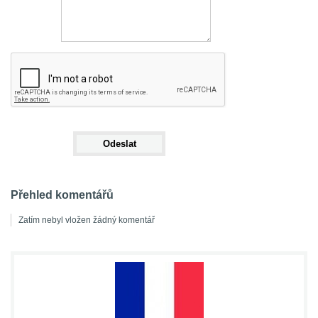
Přehled komentářů
Zatím nebyl vložen žádný komentář