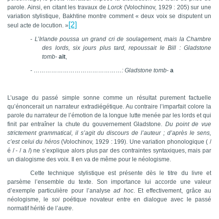
parole. Ainsi, en citant les travaux de
Lorck
(Volochinov, 1929 : 205) sur une
variation stylistique, Bakhtine montre comment «
deux voix se disputent un
[2]
seul acte de locution.
»
-
L’Irlande poussa un grand cri de soulagement, mais la Chambre
des lords, six jours plus tard, repoussait le Bill : Gladstone
tomb
-
ait
,
-
………………………………………: Gladstone tomb
-
a
L’usage du passé simple sonne comme un résultat purement factuelle
qu’énoncerait un narrateur extradiégétique. Au contraire l’imparfait colore la
parole du narrateur de l’émotion de la longue lutte menée par les lords et qui
finit par entraîner la chute du gouvernement Gladstone.
Du point de vue
strictement grammatical, il s’agit du discours de l’auteur ; d’après le sens,
c’est celui du héros
(Volochinov, 1929 : 199). Une variation phonologique ( /
é / - / a /) ne s’explique alors plus par des contraintes syntaxiques, mais par
un dialogisme des voix. Il en va de même pour le néologisme.
Cette technique stylistique est présente dès le titre du livre et
parsème l’ensemble du texte. Son importance lui accorde une valeur
d’exemple particulière pour l’analyse
ad hoc
. Et effectivement, grâce au
néologisme, le
soi
poétique novateur entre en dialogue avec le passé
normatif hérité de l’
autre
.