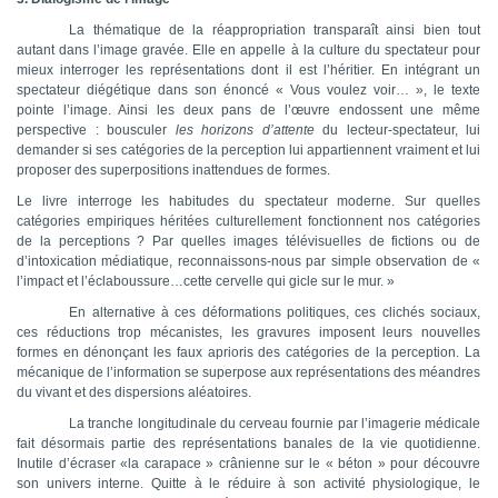
La thématique de la réappropriation transparaît ainsi bien tout
autant dans l’image gravée. Elle en appelle à la culture du spectateur pour
mieux interroger les représentations dont il est l’héritier. En intégrant un
spectateur diégétique dans son énoncé « Vous voulez voir… », le texte
pointe l’image. Ainsi les deux pans de l’œuvre endossent une même
perspective : bousculer
les horizons d’attente
du lecteur-spectateur, lui
demander si ses catégories de la perception lui appartiennent vraiment et lui
proposer des superpositions inattendues de formes.
Le livre interroge les habitudes du spectateur moderne. Sur quelles
catégories empiriques héritées culturellement fonctionnent nos catégories
de la perceptions ? Par quelles images télévisuelles de fictions ou de
d’intoxication médiatique, reconnaissons-nous par simple observation de «
l’impact et l’éclaboussure…cette cervelle qui gicle sur le mur. »
En alternative à ces déformations politiques, ces clichés sociaux,
ces réductions trop mécanistes, les gravures imposent leurs nouvelles
formes en dénonçant les faux aprioris des catégories de la perception. La
mécanique de l’information se superpose aux représentations des méandres
du vivant et des dispersions aléatoires.
La tranche longitudinale du cerveau fournie par l’imagerie médicale
fait désormais partie des représentations banales de la vie quotidienne.
Inutile d’écraser «la carapace » crânienne sur le « béton » pour découvre
son univers interne. Quitte à le réduire à son activité physiologique, le