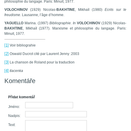
philosophie du langage
. Paris: Minuit, 1977.
VOLOCHINOV
(1929)
Nicolas-
BAKHTINE
, Mikhaïl
(1980)
Ecrits sur le
freudisme
. Lausanne, l’âge d’homme.
YAGUELLO
Marina. (1997)
Bibliographie
.
In
VOLOCHINOV
(1929)
Nicolas-
BAKHTINE
, Mikhaïl
(1977).
Marxisme et philosophie du langage
. Paris:
Minuit, 1977.
[1]
Voir bibliograhie
[2]
Oswald Ducrot cité par Laurent Jenny :2003
[3]
La chanson de Roland pour la traduction
[4]
tlacenka
Komentáře
Přidat komentář
Jméno:
Nadpis:
Text: