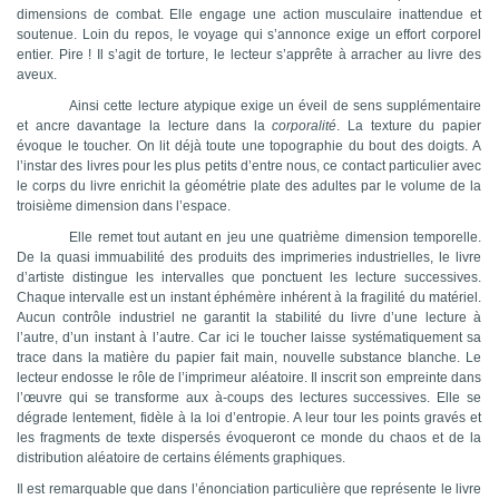
dimensions de combat. Elle engage une action musculaire inattendue et
soutenue. Loin du repos, le voyage qui s’annonce exige un effort corporel
entier. Pire ! Il s’agit de torture, le lecteur s’apprête à arracher au livre des
aveux.
Ainsi cette lecture atypique exige un éveil de sens supplémentaire
et ancre davantage la lecture dans la
corporalité
. La texture du papier
évoque le toucher. On lit déjà toute une topographie du bout des doigts. A
l’instar des livres pour les plus petits d’entre nous, ce contact particulier avec
le corps du livre enrichit la géométrie plate des adultes par le volume de la
troisième dimension dans l’espace.
Elle remet tout autant en jeu une quatrième dimension temporelle.
De la quasi immuabilité des produits des imprimeries industrielles, le livre
d’artiste distingue les intervalles que ponctuent les lecture successives.
Chaque intervalle est un instant éphémère inhérent à la fragilité du matériel.
Aucun contrôle industriel ne garantit la stabilité du livre d’une lecture à
l’autre, d’un instant à l’autre. Car ici le toucher laisse systématiquement sa
trace dans la matière du papier fait main, nouvelle substance blanche. Le
lecteur endosse le rôle de l’imprimeur aléatoire. Il inscrit son empreinte dans
l’œuvre qui se transforme aux à-coups des lectures successives. Elle se
dégrade lentement, fidèle à la loi d’entropie. A leur tour les points gravés et
les fragments de texte dispersés évoqueront ce monde du chaos et de la
distribution aléatoire de certains éléments graphiques.
Il est remarquable que dans l’énonciation particulière que représente le livre