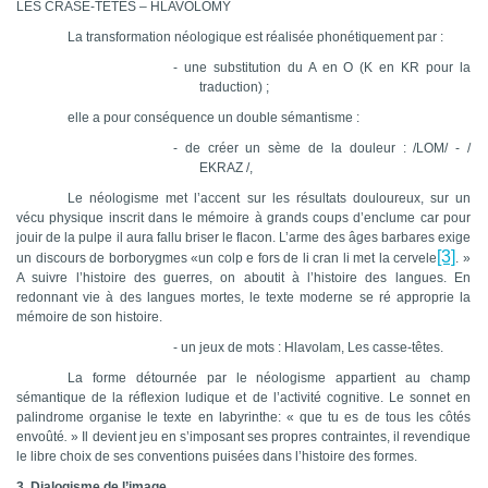
LES CRASE-TETES – HLAVOLOMY
La transformation néologique est réalisée phonétiquement par :
-
une substitution du A en O (K en KR pour la
traduction) ;
elle a pour conséquence un double sémantisme :
-
de créer un sème de la douleur : /LOM/ - /
EKRAZ /,
Le néologisme met l’accent sur les résultats douloureux, sur un
vécu physique inscrit dans le mémoire à grands coups d’enclume car pour
jouir de la pulpe il aura fallu briser le flacon. L’arme des âges barbares exige
[3]
un discours de borborygmes «un colp e fors de li cran li met la cervele
. »
A suivre l’histoire des guerres, on aboutit à l’histoire des langues. En
redonnant vie à des langues mortes, le texte moderne se ré approprie la
mémoire de son histoire.
-
un jeux de mots : Hlavolam, Les casse-têtes.
La forme détournée par le néologisme appartient au champ
sémantique de la réflexion ludique et de l’activité cognitive. Le sonnet en
palindrome organise le texte en labyrinthe: « que tu es de tous les côtés
envoûté
.
» Il devient jeu en s’imposant ses propres contraintes, il revendique
le libre choix de ses conventions puisées dans l’histoire des formes.
3. Dialogisme de l’image