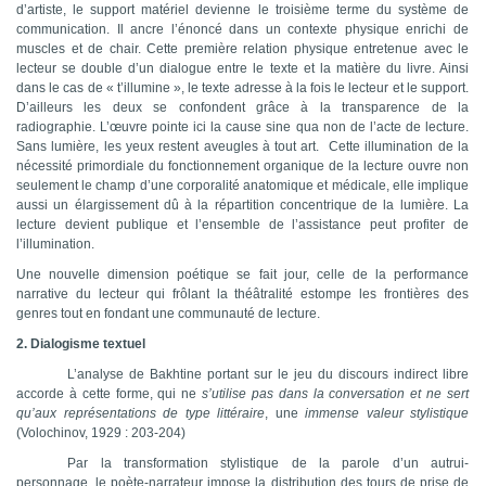
d’artiste, le support matériel devienne le troisième terme du système de
communication. Il ancre l’énoncé dans un contexte physique enrichi de
muscles et de chair. Cette première relation physique entretenue avec le
lecteur se double d’un dialogue entre le texte et la matière du livre. Ainsi
dans le cas de
«
t
’illumine », le texte adresse à la fois le lecteur et le support.
D’ailleurs les deux se confondent grâce à la transparence de la
radiographie. L’œuvre pointe ici la cause sine qua non de l’acte de lecture.
Sans lumière, les yeux restent aveugles à tout art.
Cette illumination de la
nécessité primordiale du fonctionnement organique de la lecture ouvre non
seulement le champ d’une corporalité anatomique et médicale, elle implique
aussi un élargissement dû à la répartition concentrique de la lumière. La
lecture devient publique et l’ensemble de l’assistance peut profiter de
l’illumination.
Une nouvelle dimension poétique se fait jour, celle de la performance
narrative du lecteur qui frôlant la théâtralité estompe les frontières des
genres tout en fondant une communauté de lecture.
2. Dialogisme textuel
L’analyse de Bakhtine portant sur le jeu du discours indirect libre
accorde à cette forme, qui ne
s’utilise pas dans la conversation et ne sert
qu’aux représentations de type littéraire
, une
immense valeur stylistique
(Volochinov, 1929 : 203-204)
Par la transformation stylistique de la parole d’un autrui-
personnage, le poète-narrateur impose la distribution des tours de prise de