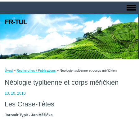
FR-TUL
Úvod
»
Recherches / Publications
»
Néologie typltienne et corps měřičkien
Néologie typltienne et corps měřičkien
13. 10. 2010
Les Crase-Têtes
Jaromír Typlt -
Jan
Měřička