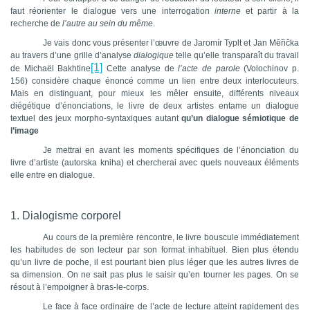
faut réorienter le dialogue vers une interrogation
interne
et partir à la
recherche de
l’autre au sein du même
.
Je vais donc vous présenter l’œuvre de Jaromír Typlt et Jan
Měřička
au
travers d’une grille d’analyse
dialogique
telle qu’elle transparaît du travail
[1]
de Michaël Bakhtine
Cette analyse de
l’acte de parole
(Volochinov p.
156) considère chaque énoncé comme un lien entre deux interlocuteurs.
Mais en distinguant, pour mieux les mêler ensuite, différents niveaux
diégétique d’énonciations, le livre de deux artistes entame un dialogue
textuel des jeux morpho-syntaxiques autant
qu’un dialogue sémiotique de
l’image
Je mettrai en avant les moments spécifiques de l’énonciation du
livre d’artiste (autorska kniha) et chercherai avec quels nouveaux éléments
elle entre en dialogue.
1. Dialogisme corporel
Au cours de la première rencontre, le livre bouscule immédiatement
les habitudes de son lecteur par son format inhabituel. Bien plus étendu
qu’un livre de poche, il est pourtant bien plus léger que les autres livres de
sa dimension. On ne sait pas plus le saisir qu’en tourner les pages. On se
résout à l’empoigner à bras-le-corps.
Le face à face ordinaire de l’acte de lecture atteint rapidement des