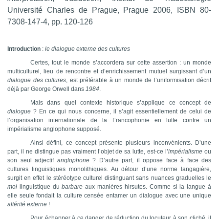
Université Charles de Prague, Prague 2006, ISBN 80-
7308-147-4, pp. 120-126
Introduction
:
le dialogue externe des cultures
Certes, tout le monde s’accordera sur cette assertion : un monde
multiculturel, lieu de rencontre et d’enrichissement mutuel surgissant d’un
dialogue des cultures
, est préférable à un monde de l’uniformisation décrit
déjà par George Orwell dans
1984
.
Mais dans quel contexte historique s’applique ce concept de
dialogue
? En ce qui nous concerne, il s’agit essentiellement de celui de
l’organisation internationale de la Francophonie en lutte contre un
impérialisme anglophone supposé.
Ainsi défini, ce concept présente plusieurs inconvénients. D’une
part, il ne distingue pas vraiment l’objet de sa lutte, est-ce l’
impérialisme
ou
son seul adjectif
anglophone
? D’autre part, il oppose face à face des
cultures linguistiques monolithiques. Au détour d’une norme langagière,
surgit en effet le stéréotype culturel distinguant sans nuances graduelles le
moi
linguistique du
barbare
aux manières hirsutes. Comme si la langue à
elle seule fondait la culture censée entamer un dialogue avec une unique
altérité
externe
!
Pour échapper à ce danger de réduction du locuteur à son cliché, il