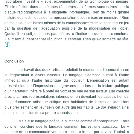
laboratoire investit le « sujet expérimental» de sa technologie de mesure.
Elle le décline dans des étapes réductives aux formes successives : de la
plaque radiographique à la disquette informatique. Rien de moins qu’une
histoire des techniques de la représentation et des mises en mémoire ! Rien
de moins que les bases mêmes de la connaissance et de sa trace mis en jeu
par la question de l’adéquation possible de la modélisation de l’objet.
Quoiqu’il en soit, quelques paramètres, « l’indice de quelques cannelures
»
suffisent à identifier par réduction le cerveau. Rien qu’
un fromage de tête
.
[4]
Conclusion
Le travail des deux artistes redéfinit le moment de l’énonciation
en
le fragmentant à divers niveaux. Le langage s’adresse autant à l’autre
immédiat qu’à l’autre historique du locuteur. L’énonciation est autant
présente lors de l’impression des gravures que lors de la lecture publique
d’un narrateur littéraire à porté de voix et de vue de son lecteur. Elle cherche
à éclaircir nos représentations internes en en dévoilant les aspects hérités.
La performance artistique critique nos habitudes de formes en identifiant
plus précisément en leur sein cet
autre
qui les habite. Le
soi
s’élargit ainsi
par la construction de sa propre connaissance.
Mais si le langage poétique s’impose comme réappropriation, il faut
donc en conclure que le langage commun, lui, est une
aliénation
. Le «
membre de la communauté verbale » reçoit « le mot par la voix d’autrui. »