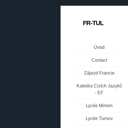
FR-TUL
Úvod
Contact
Zájezd Francie
Katedra Cizích Jazyků
- EF
Lycée Mimon
Lycée Turnov