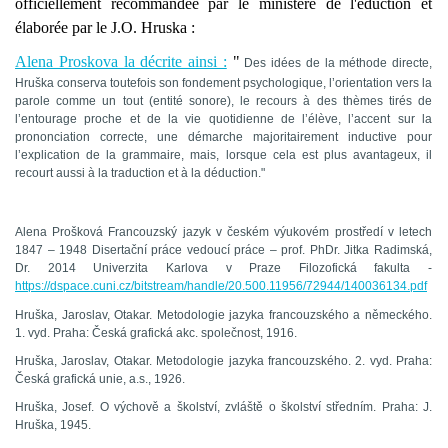
officiellement recommandée par le ministère de l'éduction et
élaborée par le J.O. Hruska :
Alena Proskova la décrite ainsi :
"
Des idées de la méthode directe,
Hruška conserva toutefois son fondement psychologique, l’orientation vers la
parole comme un tout (entité sonore), le recours à des thèmes tirés de
l’entourage proche et de la vie quotidienne de l’élève, l’accent sur la
prononciation correcte, une démarche majoritairement inductive pour
l’explication de la grammaire, mais, lorsque cela est plus avantageux, il
recourt aussi à la traduction et à la déduction."
Alena Prošková Francouzský jazyk v českém výukovém prostředí v letech
1847 – 1948 Disertační práce vedoucí práce – prof. PhDr. Jitka Radimská,
Dr. 2014 Univerzita Karlova v Praze Filozofická fakulta -
https://dspace.cuni.cz/bitstream/handle/20.500.11956/72944/140036134.pdf
Hruška, Jaroslav, Otakar. Metodologie jazyka francouzského a německého.
1. vyd. Praha: Česká grafická akc. společnost, 1916.
Hruška, Jaroslav, Otakar. Metodologie jazyka francouzského. 2. vyd. Praha:
Česká grafická unie, a.s., 1926.
Hruška, Josef. O výchově a školství, zvláště o školství středním. Praha: J.
Hruška, 1945.