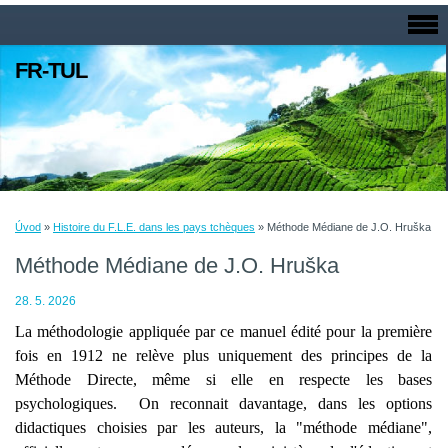
FR-TUL
Úvod
»
Histoire du F.L.E. dans les pays tchèques
»
Méthode Médiane de J.O. Hruška
Méthode Médiane de J.O. Hruška
28. 5. 2026
La méthodologie appliquée par ce manuel édité pour la première
fois en 1912 ne relève plus uniquement des principes de la
Méthode Directe, même si elle en respecte les bases
psychologiques. On reconnait davantage, dans les options
didactiques choisies par les auteurs, la "méthode médiane",