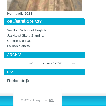
Normandie 2024
OBLÍBENÉ ODKAZY
Swallow School of English
Jazyková Škola Stamina
Galerie N@TUL
La Barceloneta
ARCHIV
<<
srpen
/
2026
>>
RSS
Přehled zdrojů
© 2026 eStránky.cz
|
RSS