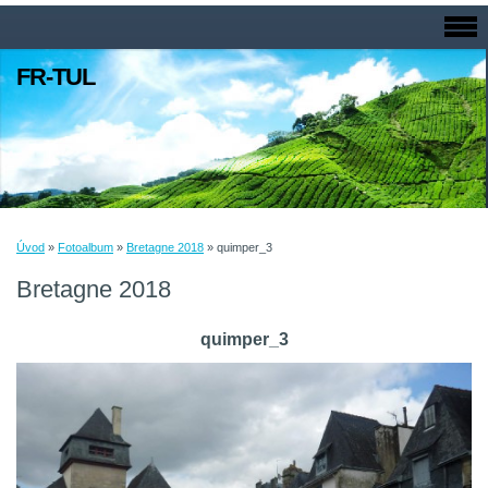
FR-TUL
Úvod
»
Fotoalbum
»
Bretagne 2018
»
quimper_3
Bretagne 2018
quimper_3