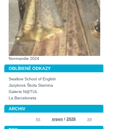
Normandie 2024
OBLÍBENÉ ODKAZY
Swallow School of English
Jazyková Škola Stamina
Galerie N@TUL
La Barceloneta
ARCHIV
<<
srpen
/
2026
>>