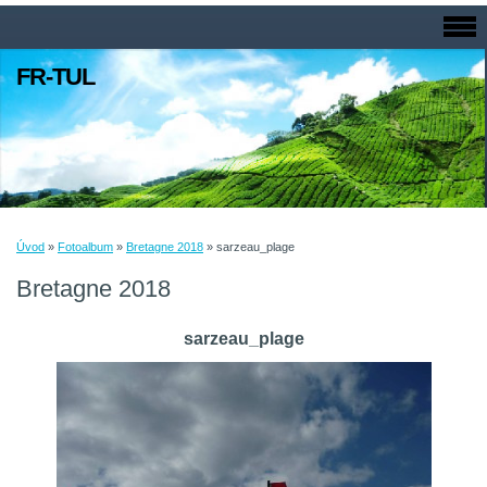
FR-TUL
Úvod
»
Fotoalbum
»
Bretagne 2018
»
sarzeau_plage
Bretagne 2018
sarzeau_plage