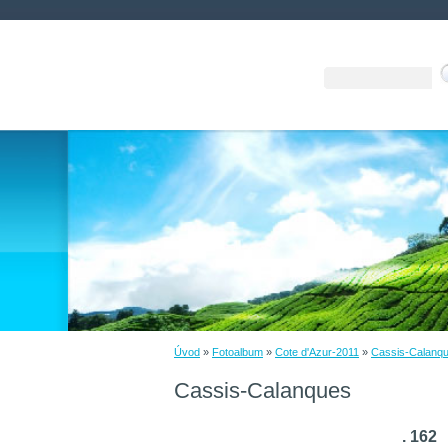
Úvod
»
Fotoalbum
»
Cote d'Azur-2011
»
Cassis-Calanq
Cassis-Calanques
. 162