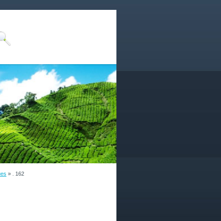
ues
»
. 162