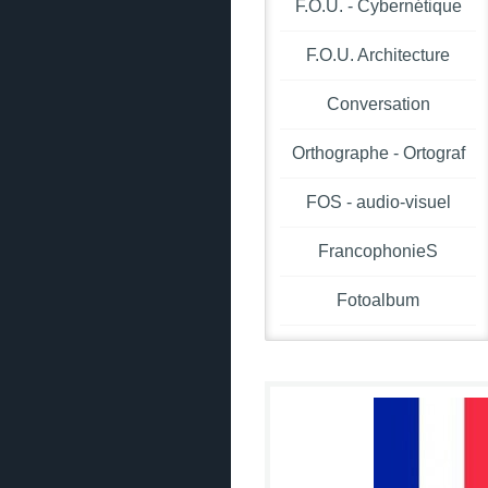
F.O.U. - Cybernétique
F.O.U. Architecture
Conversation
Orthographe - Ortograf
FOS - audio-visuel
FrancophonieS
Fotoalbum