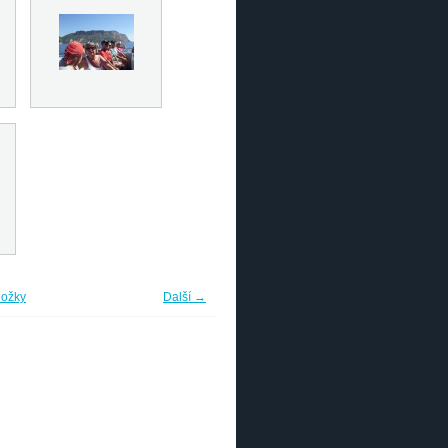
ložky
Další →