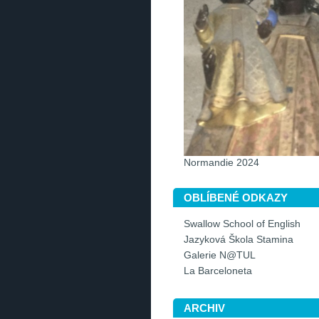
Normandie 2024
OBLÍBENÉ ODKAZY
Swallow School of English
Jazyková Škola Stamina
Galerie N@TUL
La Barceloneta
ARCHIV