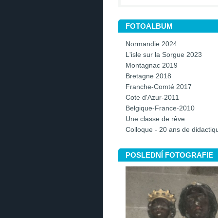
FOTOALBUM
Normandie 2024
L'isle sur la Sorgue 2023
Montagnac 2019
Bretagne 2018
Franche-Comté 2017
Cote d'Azur-2011
Belgique-France-2010
Une classe de rêve
Colloque - 20 ans de didacti
POSLEDNÍ FOTOGRAFIE