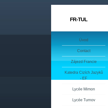
FR-TUL
Úvod
Contact
Zájezd Francie
Katedra Cizích Jazyků
- EF
Lycée Mimon
Lycée Turnov