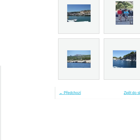
← Předchozí
Zpět do s