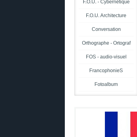
F.O.U. - Cybernétique
F.O.U. Architecture
Conversation
Orthographe - Ortograf
FOS - audio-visuel
FrancophonieS
Fotoalbum