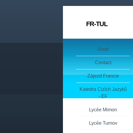
FR-TUL
Úvod
Contact
Zájezd Francie
Katedra Cizích Jazyků
- EF
Lycée Mimon
Lycée Turnov