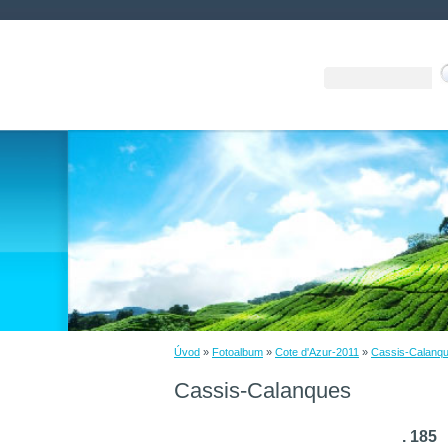
Úvod
»
Fotoalbum
»
Cote d'Azur-2011
»
Cassis-Calanq
Cassis-Calanques
. 185