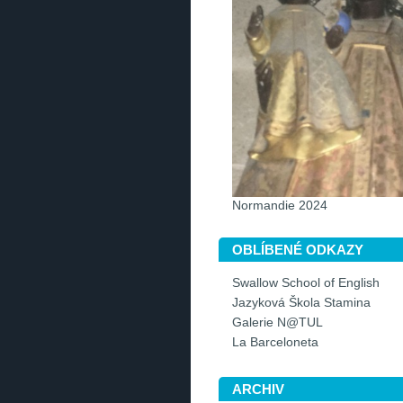
Normandie 2024
OBLÍBENÉ ODKAZY
Swallow School of English
Jazyková Škola Stamina
Galerie N@TUL
La Barceloneta
ARCHIV