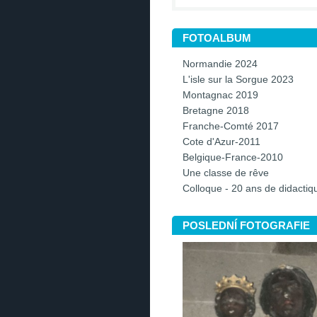
FOTOALBUM
Normandie 2024
L'isle sur la Sorgue 2023
Montagnac 2019
Bretagne 2018
Franche-Comté 2017
Cote d'Azur-2011
Belgique-France-2010
Une classe de rêve
Colloque - 20 ans de didacti
POSLEDNÍ FOTOGRAFIE