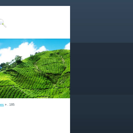
ues
»
. 185