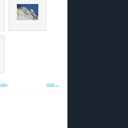
ložky
Další →