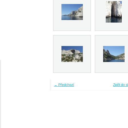
← Předchozí
Zpět do s