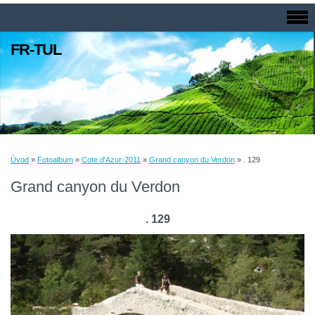
FR-TUL
Úvod
»
Fotoalbum
»
Cote d'Azur-2011
»
Grand canyon du Verdon
»
. 129
Grand canyon du Verdon
. 129