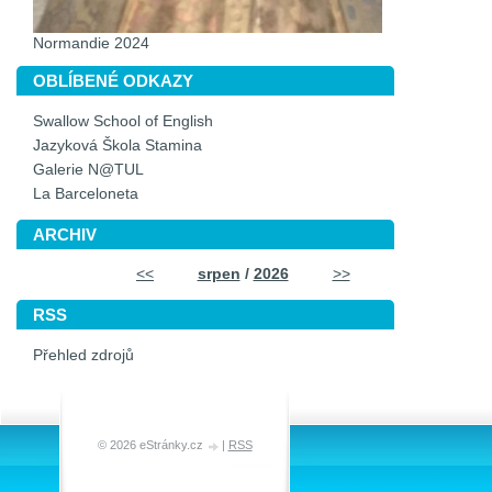
Normandie 2024
OBLÍBENÉ ODKAZY
Swallow School of English
Jazyková Škola Stamina
Galerie N@TUL
La Barceloneta
ARCHIV
<<
srpen
/
2026
>>
RSS
Přehled zdrojů
© 2026 eStránky.cz
|
RSS