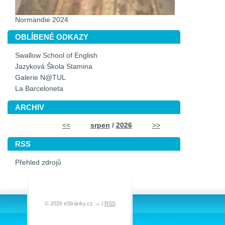
Normandie 2024
OBLÍBENÉ ODKAZY
Swallow School of English
Jazyková Škola Stamina
Galerie N@TUL
La Barceloneta
ARCHIV
<<
srpen
/
2026
>>
RSS
Přehled zdrojů
© 2026 eStránky.cz
|
RSS