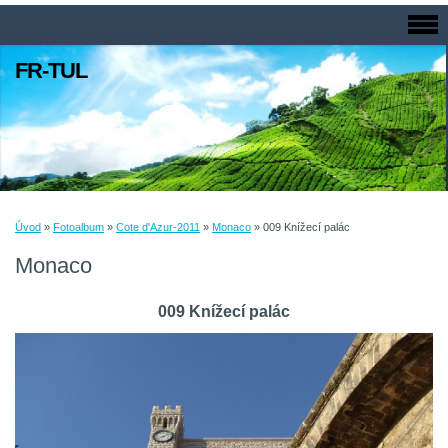
FR-TUL
Úvod
»
Fotoalbum
»
Cote d'Azur-2011
»
Monaco
»
009 Knížecí palác
Monaco
009 Knížecí palác