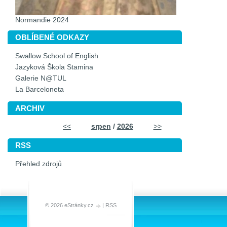
Normandie 2024
OBLÍBENÉ ODKAZY
Swallow School of English
Jazyková Škola Stamina
Galerie N@TUL
La Barceloneta
ARCHIV
<<
srpen
/
2026
>>
RSS
Přehled zdrojů
© 2026 eStránky.cz
|
RSS