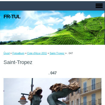
FR-TUL
Úvod
»
Fotoalbum
»
Cote d'Azur-2011
»
Saint-Tropez
»
. 047
Saint-Tropez
. 047