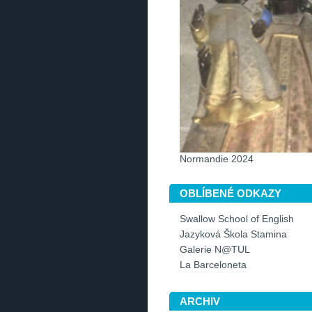
Normandie 2024
OBLÍBENÉ ODKAZY
Swallow School of English
Jazyková Škola Stamina
Galerie N@TUL
La Barceloneta
ARCHIV