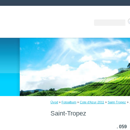
Úvod
»
Fotoalbum
»
Cote d'Azur-2011
»
Saint-Tropez
»
Saint-Tropez
. 059