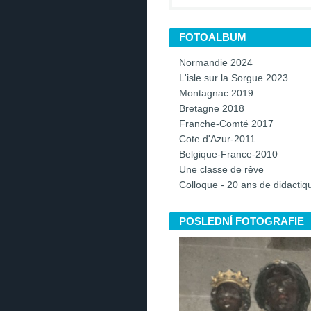
FOTOALBUM
Normandie 2024
L'isle sur la Sorgue 2023
Montagnac 2019
Bretagne 2018
Franche-Comté 2017
Cote d'Azur-2011
Belgique-France-2010
Une classe de rêve
Colloque - 20 ans de didacti
POSLEDNÍ FOTOGRAFIE