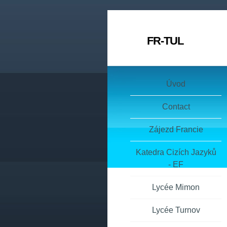
FR-TUL
Úvod
Contact
Zájezd Francie
Katedra Cizích Jazyků
- EF
Lycée Mimon
Lycée Turnov