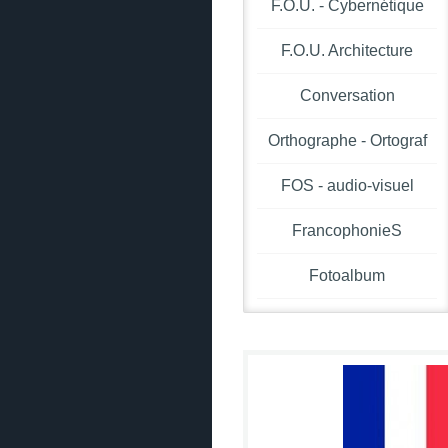
F.O.U. - Cybernétique
F.O.U. Architecture
Conversation
Orthographe - Ortograf
FOS - audio-visuel
FrancophonieS
Fotoalbum