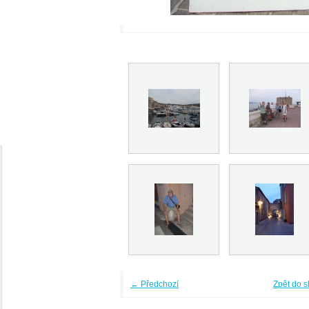
← Předchozí
Zpět do s