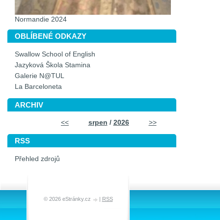
Normandie 2024
OBLÍBENÉ ODKAZY
Swallow School of English
Jazyková Škola Stamina
Galerie N@TUL
La Barceloneta
ARCHIV
<<
srpen
/
2026
>>
RSS
Přehled zdrojů
© 2026 eStránky.cz
|
RSS