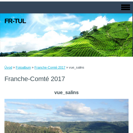
FR-TUL
Úvod
»
Fotoalbum
»
Franche-Comté 2017
»
vue_salins
Franche-Comté 2017
vue_salins