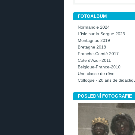
FOTOALBUM
Normandie 2024
L'isle sur la Sorgue 2023
Montagnac 2019
Bretagne 2018
Franche-Comté 2017
Cote d'Azur-2011
Belgique-France-2010
Une classe de rêve
Colloque - 20 ans de didacti
POSLEDNÍ FOTOGRAFIE