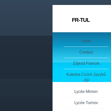
FR-TUL
Úvod
Contact
Zájezd Francie
Katedra Cizích Jazyků
- EF
Lycée Mimon
Lycée Turnov