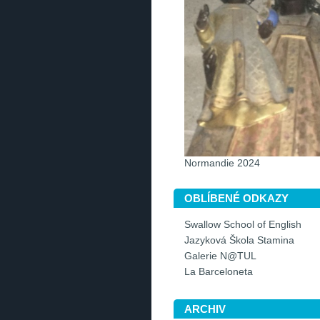
Normandie 2024
OBLÍBENÉ ODKAZY
Swallow School of English
Jazyková Škola Stamina
Galerie N@TUL
La Barceloneta
ARCHIV