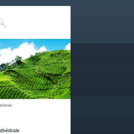
thédrale
athédrale