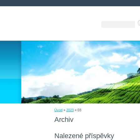
Úvod
»
2023
»
03
Archiv
Nalezené příspěvky