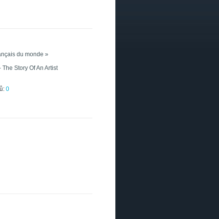
français du monde »
The Story Of An Artist
ů:
0