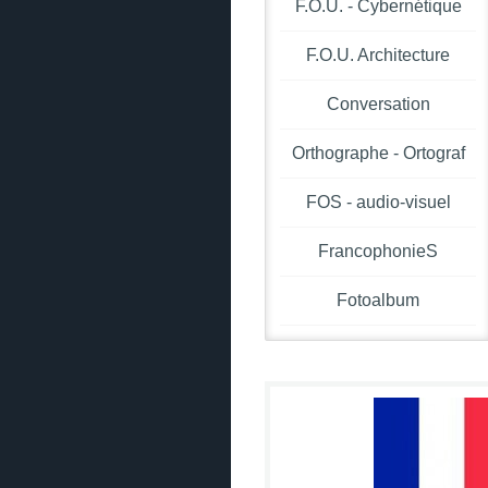
F.O.U. - Cybernétique
F.O.U. Architecture
Conversation
Orthographe - Ortograf
FOS - audio-visuel
FrancophonieS
Fotoalbum