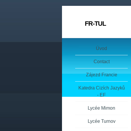
FR-TUL
Úvod
Contact
Zájezd Francie
Katedra Cizích Jazyků
- EF
Lycée Mimon
Lycée Turnov