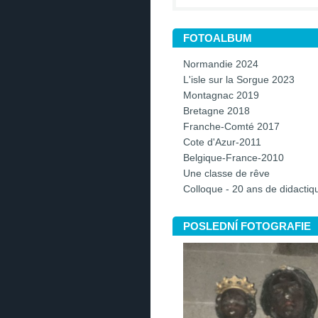
FOTOALBUM
Normandie 2024
L'isle sur la Sorgue 2023
Montagnac 2019
Bretagne 2018
Franche-Comté 2017
Cote d'Azur-2011
Belgique-France-2010
Une classe de rêve
Colloque - 20 ans de didacti
POSLEDNÍ FOTOGRAFIE