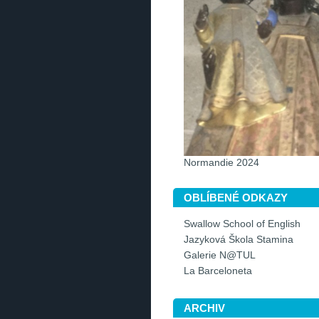
Normandie 2024
OBLÍBENÉ ODKAZY
Swallow School of English
Jazyková Škola Stamina
Galerie N@TUL
La Barceloneta
ARCHIV