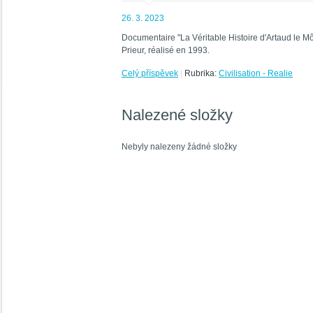
26. 3. 2023
Documentaire "La Véritable Histoire d'Artaud le M
Prieur, réalisé en 1993.
Celý příspěvek
|
Rubrika:
Civilisation - Realie
Nalezené složky
Nebyly nalezeny žádné složky