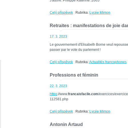
J'adore. Philippe Katerine. 2005
Celý příspěvek
|
Rubrika:
Lycée Mimon
Retraites : manifestations de joie da
17. 3. 2023
Le gouvernement d'Elisabeth Borne veut repousser 
passer par le vote du parlement !
Celý příspěvek
|
Rubrika:
Actualités francophones
Professions et féminin
22. 3. 2023
https
://www.
francaisfacile.com
/exercices/exercice
112581.php
Celý příspěvek
|
Rubrika:
Lycée Mimon
Antonin Artaud