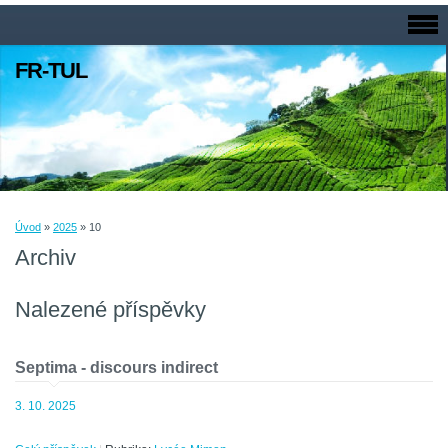
FR-TUL
Úvod
»
2025
»
10
Archiv
Nalezené příspěvky
Septima - discours indirect
3. 10. 2025