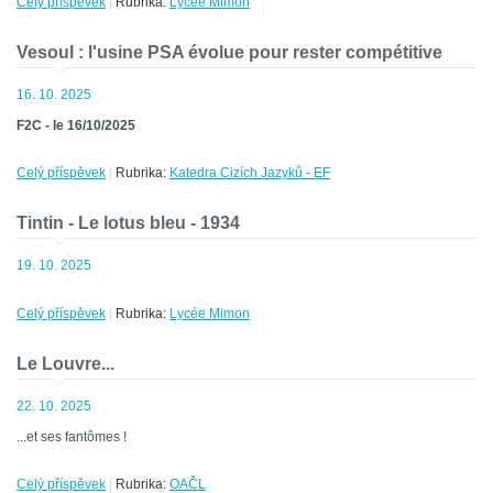
Celý příspěvek
|
Rubrika:
Lycée Mimon
Vesoul : l'usine PSA évolue pour rester compétitive
16. 10. 2025
F2C - le 16/10/2025
Celý příspěvek
|
Rubrika:
Katedra Cizích Jazyků - EF
Tintin - Le lotus bleu - 1934
19. 10. 2025
Celý příspěvek
|
Rubrika:
Lycée Mimon
Le Louvre...
22. 10. 2025
...et ses fantômes !
Celý příspěvek
|
Rubrika:
OAČL