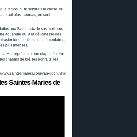
lque temps ici, tu sentirais la chose. Au
 un œil plus japonais, on sent
 faites aux Saintes six de ses meilleurs
une aquarelle où, à la délicatesse des
ontraster fortement les complémentaires,
les plus intenses.
de la Mer représente une étape décisive
es champs de blé, les portraits, les
//www.saintesmaries.com/van-gogh.html
des Saintes-Maries de