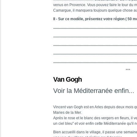
venus en Provence. Vous pouvez faire le tour du m
Camargue, il manquera toujours quelque chose a
II - Sur ce modèle, présentez votre région ( 50 m
...........................................................................................
...........................................................................................
...........................................................................................
...........................................................................................
...........................................................................................
***
Van Gogh
Voir la Méditerranée enfin...
Vincent van Gogh est en Arles depuis deux mois q
Maries de la Mer.
Après le rose et le blanc des vergers en fleurs, il v
un ciel bleu" et voir enfin cette Méditerranée qu'il 
Bien accueilli dans le village, il passe une semain