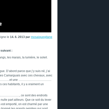
ligne le
14. 6. 2013 par
mosaiquegitane
 suivant :
ngs, les marais, la lumière, le soleil.
gue. D’abord parce que j’y suis né, j’ai
ir ces Camarguais avec ces chevaux, avec
.........et une .............................................
us ces habitants, il y a vraiment un
............................, ce sont des endroits
ulle part ailleurs. Que ce soit du lever
....., on est emporté, on est charmé par une
a n’a pas trompé les grands peintres qui sont