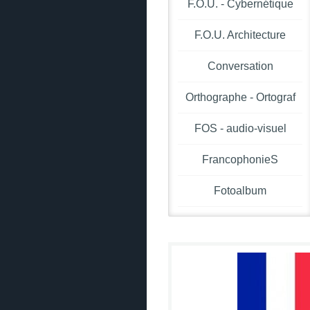
F.O.U. - Cybernétique
F.O.U. Architecture
Conversation
Orthographe - Ortograf
FOS - audio-visuel
FrancophonieS
Fotoalbum