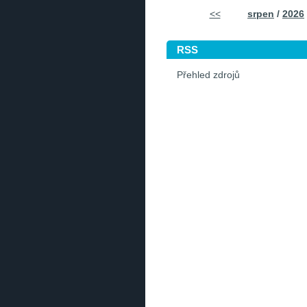
<<
srpen
/
2026
RSS
Přehled zdrojů