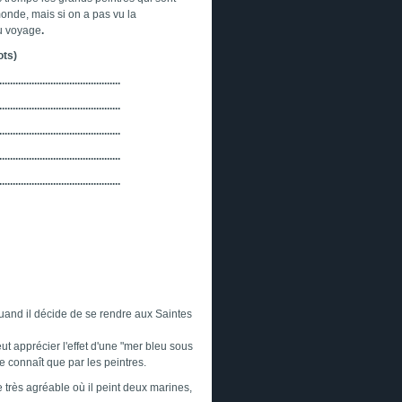
onde, mais si on a pas vu la
u voyage
.
ots)
.............................................
.............................................
.............................................
.............................................
.............................................
uand il décide de se rendre aux Saintes
eut apprécier l'effet d'une "mer bleu sous
ne connaît que par les peintres.
e très agréable où il peint deux marines,