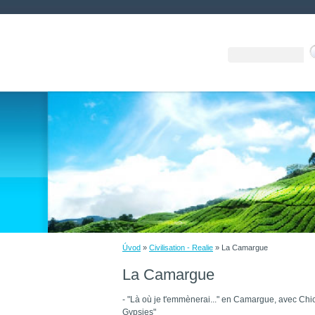
Úvod
»
Civilisation - Realie
»
La Camargue
La Camargue
- "Là où je t'emmènerai..." en Camargue, avec Chi
Gypsies"