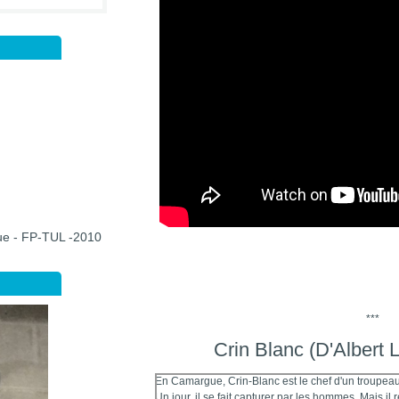
que - FP-TUL -2010
***
Crin Blanc (D'Albert
En Camargue, Crin-Blanc est le chef d'un troupea
Un jour, il se fait capturer par les hommes. Mais il