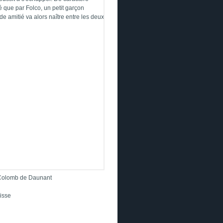
é que par Folco, un petit garçon
e amitié va alors naître entre les deux
s Colomb de Daunant
isse