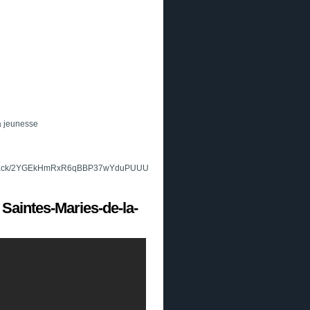
a jeunesse
tv/track/2YGEkHmRxR6qBBP37wYduPUUU
 Saintes-Maries-de-la-