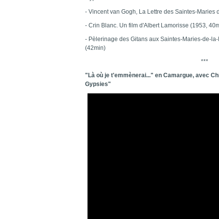
- Vincent van Gogh, La Lettre des Saintes-Maries 
- Crin Blanc. Un film d'Albert Lamorisse (1953, 40m
- Pèlerinage des Gitans aux Saintes-Maries-de-la
(42min)
***
"Là où je t'emmènerai..." en Camargue, avec Ch
Gypsies"