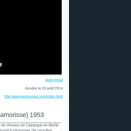
Alain Amiel
Ajoutée le 20 août 2014
http://www.alainamiel.com/index.html
 Lamorisse) 1953
u de chevaux de Camargue en liberté.
 réussit à s'échapper. De caractère