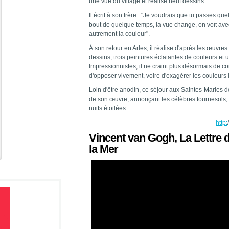
une vue du village et réalise neuf dessins.
Il écrit à son frère : "Je voudrais que tu passes que
bout de quelque temps, la vue change, on voit avec
autrement la couleur".
À son retour en Arles, il réalise d'après les œuvres
dessins, trois peintures éclatantes de couleurs et 
Impressionnistes, il ne craint plus désormais de c
d'opposer vivement, voire d'exagérer les couleurs 
Loin d'être anodin, ce séjour aux Saintes-Maries 
de son œuvre, annonçant les célèbres tournesols, l
nuits étoilées...
http:
Vincent van Gogh, La Lettre 
la Mer