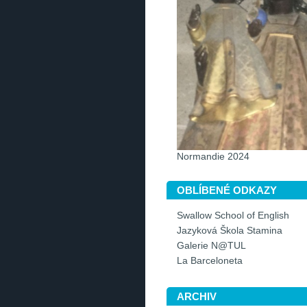
Normandie 2024
OBLÍBENÉ ODKAZY
Swallow School of English
Jazyková Škola Stamina
Galerie N@TUL
La Barceloneta
ARCHIV