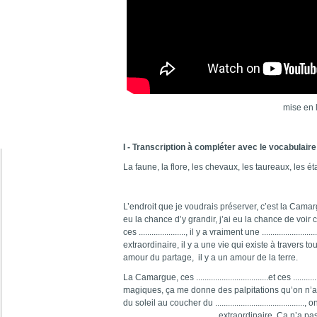
mise en 
I - Transcription à compléter avec le vocabulaire
La faune, la flore, les chevaux, les taureaux, les éta
L’endroit que je voudrais préserver, c’est la Camar
eu la chance d’y grandir, j’ai eu la chance de vo
ces ......................, il y a vraiment une ..............................
extraordinaire, il y a une vie qui existe à travers to
amour du partage, il y a un amour de la terre.
La Camargue, ces ..................................et ces ..........
magiques, ça me donne des palpitations qu’on n’a n
du soleil au coucher du .....................................
............................................ extraordinaire. C