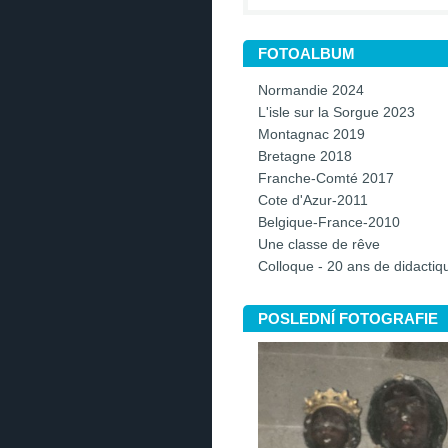
FOTOALBUM
Normandie 2024
L'isle sur la Sorgue 2023
Montagnac 2019
Bretagne 2018
Franche-Comté 2017
Cote d'Azur-2011
Belgique-France-2010
Une classe de rêve
Colloque - 20 ans de didacti
POSLEDNÍ FOTOGRAFIE