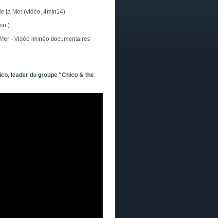
de la Mer (vidéo, 4min14)
in.)
-Mer - Vidéo Iminéo documentaires
ico, leader du groupe "Chico & the