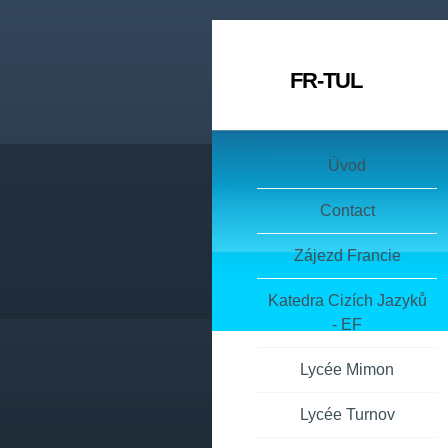
FR-TUL
Úvod
Contact
Zájezd Francie
Katedra Cizích Jazyků
- EF
Lycée Mimon
Lycée Turnov