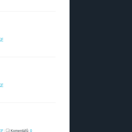
EF
EF
EF
|
Komentářů:
0