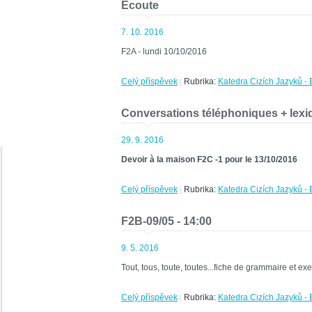
Ecoute
7. 10. 2016
F2A - lundi 10/10/2016
Celý příspěvek
|
Rubrika:
Katedra Cizích Jazyků - 
Conversations téléphoniques + lexi
29. 9. 2016
Devoir à la maison F2C -1 pour le 13/10/2016
Celý příspěvek
|
Rubrika:
Katedra Cizích Jazyků - 
F2B-09/05 - 14:00
9. 5. 2016
Tout, tous, toute, toutes...fiche de grammaire et ex
Celý příspěvek
|
Rubrika:
Katedra Cizích Jazyků - 