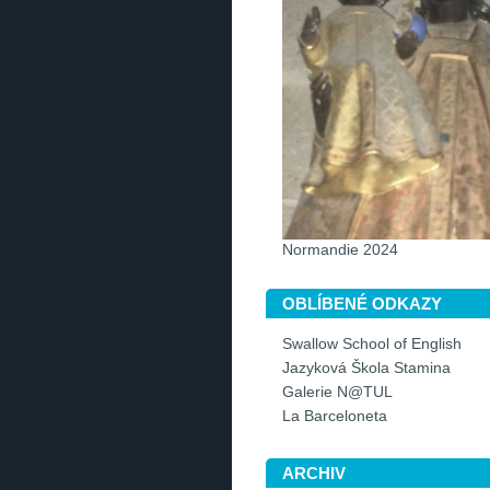
Normandie 2024
OBLÍBENÉ ODKAZY
Swallow School of English
Jazyková Škola Stamina
Galerie N@TUL
La Barceloneta
ARCHIV