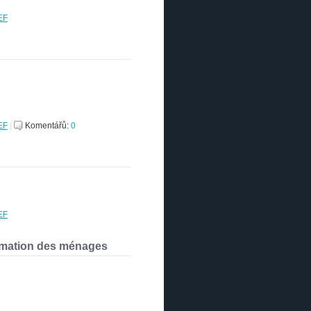
EF
EF
|
Komentářů:
0
EF
mmation des ménages