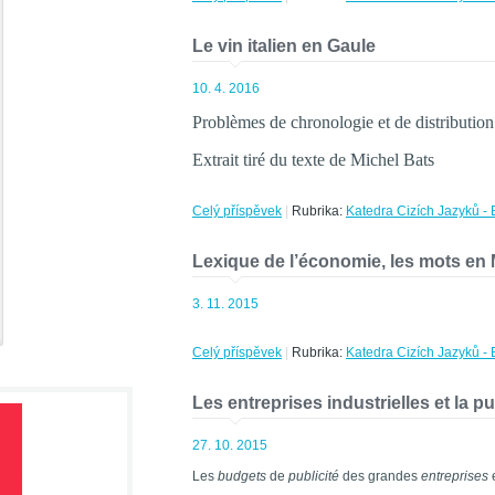
Le vin italien en Gaule
10. 4. 2016
Problèmes de chronologie et de distribution
Extrait tiré du texte de Michel Bats
Celý příspěvek
|
Rubrika:
Katedra Cizích Jazyků - 
Lexique de l’économie, les mots en M
3. 11. 2015
Celý příspěvek
|
Rubrika:
Katedra Cizích Jazyků - 
Les entreprises industrielles et la pu
27. 10. 2015
Les
budgets
de
publicité
des grandes
entreprises
e