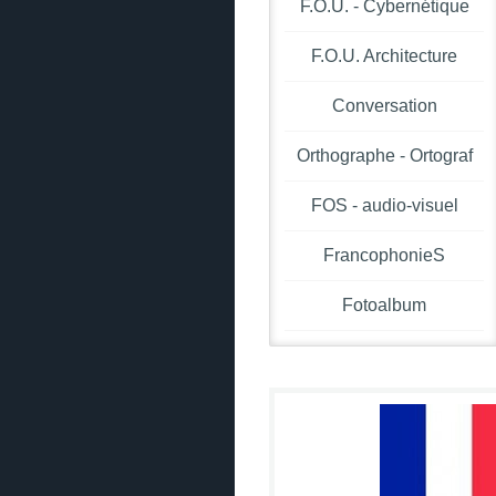
F.O.U. - Cybernétique
F.O.U. Architecture
Conversation
Orthographe - Ortograf
FOS - audio-visuel
FrancophonieS
Fotoalbum