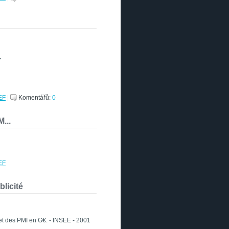
.
EF
|
Komentářů:
0
...
EF
blicité
t des PMI en G€.
-
INSEE - 2001