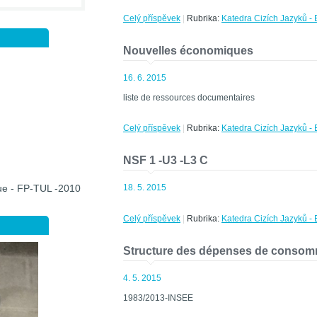
Celý příspěvek
|
Rubrika:
Katedra Cizích Jazyků - 
Nouvelles économiques
16. 6. 2015
liste de ressources documentaires
Celý příspěvek
|
Rubrika:
Katedra Cizích Jazyků - 
NSF 1 -U3 -L3 C
18. 5. 2015
que - FP-TUL -2010
Celý příspěvek
|
Rubrika:
Katedra Cizích Jazyků - 
Structure des dépenses de conso
4. 5. 2015
1983/2013-INSEE