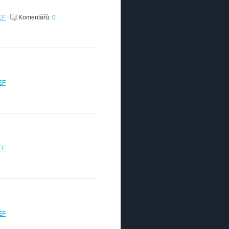
EF
|
Komentářů:
0
EF
EF
EF