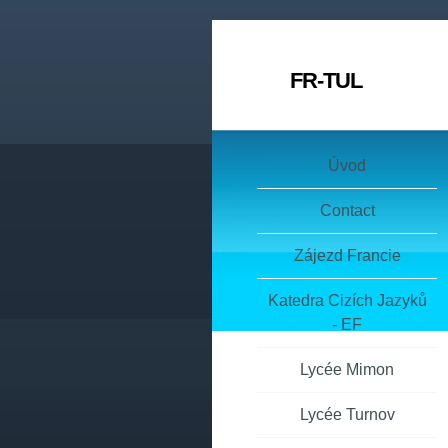
FR-TUL
Úvod
Contact
Zájezd Francie
Katedra Cizích Jazyků
- EF
Lycée Mimon
Lycée Turnov