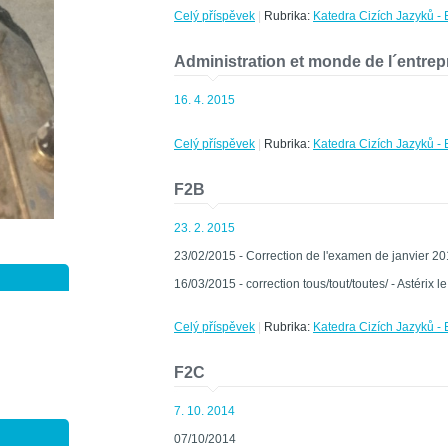
Celý příspěvek
|
Rubrika:
Katedra Cizích Jazyků - 
Administration et monde de l´entrepr
16. 4. 2015
Celý příspěvek
|
Rubrika:
Katedra Cizích Jazyků - 
F2B
23. 2. 2015
23/02/2015 - Correction de l'examen de janvier 2
16/03/2015 - correction tous/tout/toutes/ - Astérix l
Celý příspěvek
|
Rubrika:
Katedra Cizích Jazyků - 
F2C
7. 10. 2014
07/10/2014