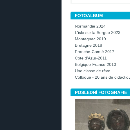
FOTOALBUM
Normandie 2024
L'isle sur la Sorgue 2023
Montagnac 2019
Bretagne 2018
Franche-Comté 2017
Cote d'Azur-2011
Belgique-France-2010
Une classe de rêve
Colloque - 20 ans de didacti
POSLEDNÍ FOTOGRAFIE