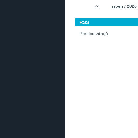
<<
srpen
/
2026
RSS
Přehled zdrojů