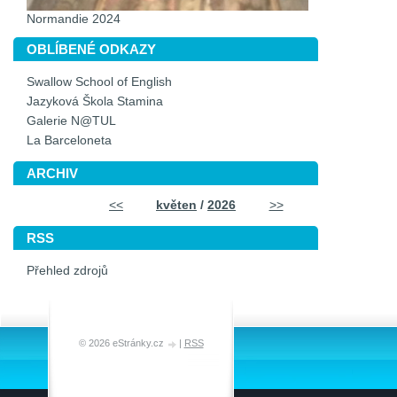
Normandie 2024
OBLÍBENÉ ODKAZY
Swallow School of English
Jazyková Škola Stamina
Galerie N@TUL
La Barceloneta
ARCHIV
<<
květen
/
2026
>>
RSS
Přehled zdrojů
© 2026 eStránky.cz
|
RSS