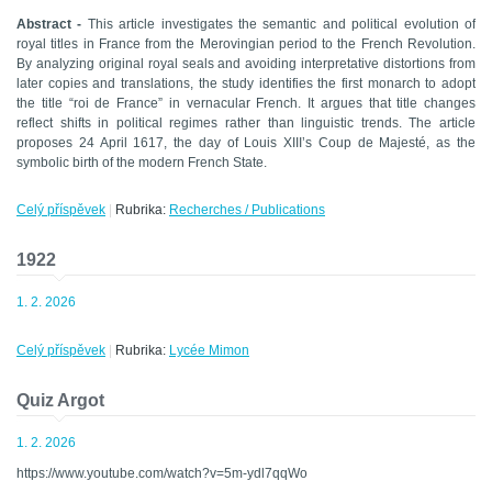
Abstract -
This article investigates the semantic and political evolution of
royal titles in France from the Merovingian period to the French Revolution.
By analyzing original royal seals and avoiding interpretative distortions from
later copies and translations, the study identifies the first monarch to adopt
the title “roi de France” in vernacular French. It argues that title changes
reflect shifts in political regimes rather than linguistic trends. The article
proposes 24 April 1617, the day of Louis XIII’s Coup de Majesté, as the
symbolic birth of the modern French State.
Celý příspěvek
|
Rubrika:
Recherches / Publications
1922
1. 2. 2026
Celý příspěvek
|
Rubrika:
Lycée Mimon
Quiz Argot
1. 2. 2026
https://www.youtube.com/watch?v=5m-ydl7qqWo