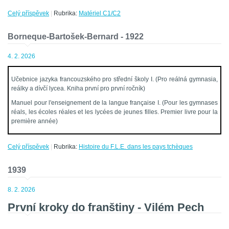
Celý příspěvek
|
Rubrika:
Matériel C1/C2
Borneque-Bartošek-Bernard - 1922
4. 2. 2026
Učebnice jazyka francouzského pro střední školy I. (Pro reálná gymnasia,
reálky a dívčí lycea. Kniha první pro první ročník)
Manuel pour
l'enseignement de la langue française I. (Pour les gymnases
réals, les écoles réales et les lycées de jeunes filles. Premier livre pour la
première année)
Celý příspěvek
|
Rubrika:
Histoire du F.L.E. dans les pays tchèques
1939
8. 2. 2026
První kroky do franštiny - Vilém Pech