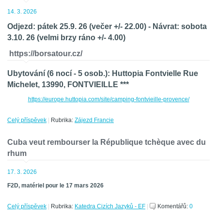
14. 3. 2026
Odjezd:
pátek 25.9. 26 (večer +/- 22.00) -
N
ávrat:
sobota
3.10. 26 (velmi brzy ráno +/- 4.00)
https://borsatour.cz/
Ubytování
(6 nocí - 5 osob.)
: Huttopia Fontvielle
Rue
Michelet, 13990, FONTVIEILLE ***
https://europe.huttopia.com/site/camping-fontvieille-provence/
Celý příspěvek
|
Rubrika:
Zájezd Francie
Cuba veut rembourser la République tchèque avec du
rhum
17. 3. 2026
F2D, matériel pour le 17 mars 2026
Celý příspěvek
|
Rubrika:
Katedra Cizích Jazyků - EF
|
Komentářů:
0