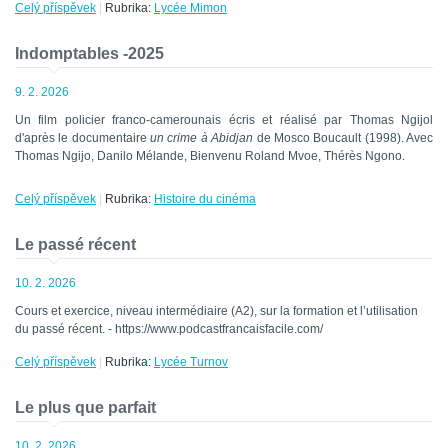
Celý příspěvek
|
Rubrika:
Lycée Mimon
Indomptables -2025
9. 2. 2026
Un film policier franco-camerounais écris et réalisé par Thomas Ngijol
d'après le documentaire
un crime à Abidjan
de Mosco Boucault (1998). Avec
Thomas Ngijo, Danilo Mélande, Bienvenu Roland Mvoe, Thérès Ngono.
Celý příspěvek
|
Rubrika:
Histoire du cinéma
Le passé récent
10. 2. 2026
Cours et exercice, niveau intermédiaire (A2), sur la formation et l’utilisation
du passé récent. - https://www.podcastfrancaisfacile.com/
Celý příspěvek
|
Rubrika:
Lycée Turnov
Le plus que parfait
10. 2. 2026